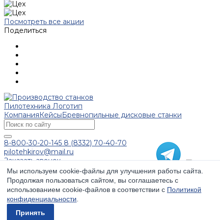
Посмотреть все акции
Поделиться
Компания
Кейсы
Бревнопильные дисковые станки
8-800-30-20-145
8 (8332) 70-40-70
pilotehkirov@mail.ru
Заказать звонок
Вы принимаете условия
политики в отношении
Мы используем cookie-файлы для улучшения работы сайта.
обработки персональных данных
и
Продолжая пользоваться сайтом, вы соглашаетесь с
пользовательского соглашения
каждый раз, когда
использованием cookie-файлов в соответствии с
Политикой
оставляете свои данные в любой форме обратной
конфиденциальности
.
связи на сайте stanki43.com
© Copyright 2026. Все права защищены.
Принять