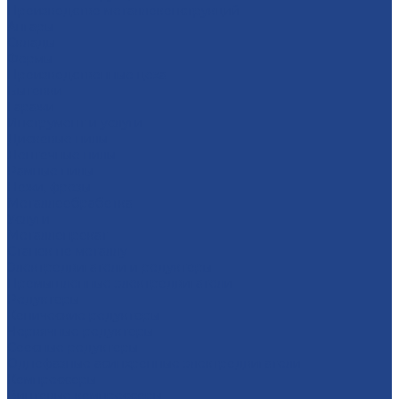
Производство металлоконструкций
Ангары
Склады
Фермы
Производственные цеха
Бытовки
Гаражи
Инструмент и услуги
Дисковые пилы
Ленточные пилы
Рамные пилы
Ножи, фрезы
Металлообработка
Услуги
Металлопрокат
Станок по металлу
Электродвигатели и редукторы
Промышленные электродвигатели
Редукторы
Конические редукторы
Червячные редукторы
Соосные редукторы
Однофазные асинхронные электродвигатели
Компрессоры
Винтовые компрессоры