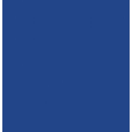
Окорочные станки
Окорочный станок KRAFTER RD-600
Рубительные машины
Рубительная машина барабанного типа мод. «БОБР – 2»
Рубительная машина барабанного типа KRAFTER RS-550
Рубительная машина барабанного типа KRAFTER RS-650
Heavy
Рубительная машина барабанного типа RM-400
Участок перепакетировки пиломатериала
Линия перепакетировки пиломатериала
Механизация лесопиления
Бревнотаска для брёвен
Загрузочная эстакада
Рольганг
Рольганг для бревен
Стол для подъема двухкантного бруса
Транспортер ломанный
Транспортер поперечный
Транспортер скребковый
Металлоконструкции
Инструмент и услуги
Металлообработка
Услуги
Тoкарная oбрaбoтка мeталлoв
Фрезерная oбработка метaллoв c ЧПУ