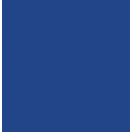
Любой металл под заказ
Поковки (под заказ)
Горячекатаный круг из конструкционной сортовой стали
(45, 40Х)
Швеллера
Станок по металлу
Станок по металлу
Электродвигатели и редукторы
Контакты
...
Лесопильное оборудование
Станки для обработки дерева
Бревнопильные дисковые станки
Станок для распиловки бревен СПР-320Км
Вспомогательное оборудование
Линия автоматической подачи заготовок
Пылевой вентилятор
Делительные станки
Горизонтальный ленточно-делительный станок
Дисковые пилорамы
Дисковая пилорама САДКО
Заточные станки для подготовки инструмента
Cтанок для заточки дисковых пил UZS-2
Cтанок для напайки твердосплавных пластин на дисковые