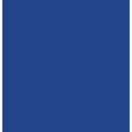
Координатно-фрезерная обработка
Зубофрезерные работы
Зубодолбежные работы
Плaзменная резкa
Лазерная резкa
Газовая резка металла
Резка металла
Листогибочные работы с ЧПУ
Сварочные работы
Покрасочные работы
Металлопрокат
Круги (калибровки ст45, дюралевые)
Листы горячекатаные и холоднокатаные (сталь 3)
Полоса г/к
Трубная продукция (профильные,
горячедеформированные, электросварные)
Уголки
Шестигранники
Любой металл под заказ
Поковки (под заказ)
Горячекатаный круг из конструкционной сортовой стали
(45, 40Х)
Швеллера
Станок по металлу
Станок по металлу