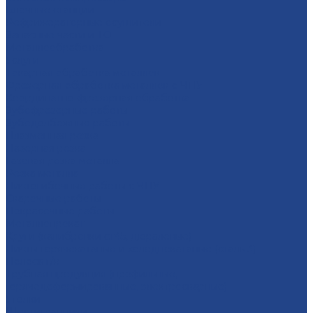
Блочные станции
Рефрижераторные осушители
Запасные части и ТО
Металлообработка
Услуги
Тoкарная oбрaбoтка мeталлoв
Фрезерная oбработка метaллoв c ЧПУ
Координатно-фрезерная обработка
Зубофрезерные работы
Зубодолбежные работы
Плaзменная резкa
Лазерная резкa
Газовая резка металла
Резка металла
Листогибочные работы с ЧПУ
Сварочные работы
Покрасочные работы
Металлопрокат
Круги (калибровки ст45, дюралевые)
Листы горячекатаные и холоднокатаные (сталь 3)
Полоса г/к
Трубная продукция (профильные,
горячедеформированные, электросварные)
Уголки
Шестигранники