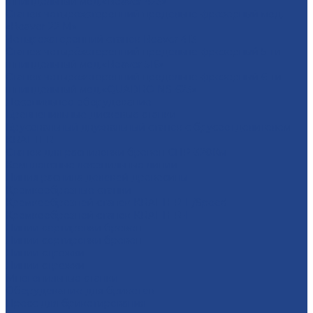
шпиндельный мод.«Beaver 423»
Станок четырехсторонний продольно-фрезерный мод.
«Beaver 22 M»
Четырехсторонний станок Beaver 413
Станок четырёхсторонний продольно-фрезерный 5-ти
шпиндельный мод.«Beaver 516»
Станок четырёхсторонний продольно-фрезерный 6-ти
шпиндельный мод.«QUADRO NS-623»
Лесопильное оборудование
Бревнопильные дисковые станки
Брусовальный двухвальный станок с брусоотделителем
KRAFTER
Станок для распиловки бревен СПР-320Км
Комплексные лесопильные линии
Линия распила деловой древесины
Кромкообрезные станки
Кромкообрезной станок KRAFTER-E/Speed
Кромкообрезной станок KRAFTER-E
Линии сортировки бревен
Линии сортировки бревен
Линии строжки
Линии строжки
Многопильные станки
Оборудование для брикетов
Пресс для брикетирования