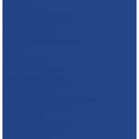
более 40 мм
Стеллитирование
Стеллитирование ленточных пил
Стеллирование дисковых пил
Стеллитирование рамных пил
Услуги для дисковых пил
Дополнительные услуги
Напайка твердосплавных пластин
Правка пил
Проковка
Услуги для рамных пил
Заточка рамных пил
Ремонт рамных и тарных пил
Стеллитирование рамных пил
Услуги для узких ленточных пил
Производство ленточных пил
Ремонт ленточных пил
Услуги по ремонту широких ленточных пил
Вальцевание широких ленточных пил
Ремонт широких ленточных пил
Деревообработка
Станки для обработки дерева
Лесопильное оборудование
Механизация лесопиления
Металлоконструкции