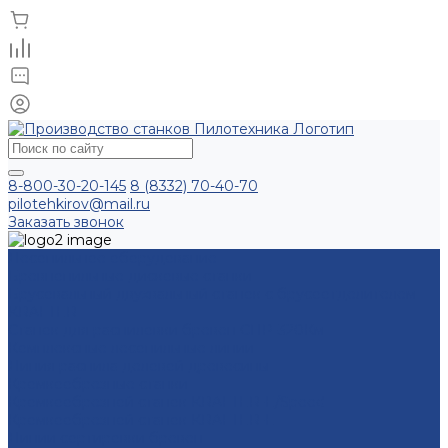
8-800-30-20-145
8 (8332) 70-40-70
pilotehkirov@mail.ru
Заказать звонок
Лесопильное оборудование
Бревнопильные дисковые станки
Брусовальный двухвальный станок с брусоотделителем
KRAFTER
Станок для распиловки бревен СПР-320Км
Комплексные лесопильные линии
Линия распила деловой древесины
Кромкообрезные станки
Кромкообрезной станок KRAFTER-E/Speed
Кромкообрезной станок KRAFTER-E
Линии сортировки бревен