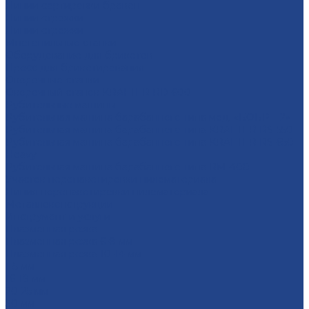
Линии сортировки бревен
Линии строжки
Линии строжки
Многопильные станки
Оборудование для брикетов
Пресс для брикетирования
Окорочные станки
Окорочный станок KRAFTER RD-600
Рубительные машины
Рубительная машина барабанного типа мод. «БОБР – 2»
Рубительная машина барабанного типа KRAFTER RS-550
Рубительная машина барабанного типа KRAFTER RS-650
Heavy
Рубительная машина барабанного типа RM-400
Участок перепакетировки пиломатериала
Линия перепакетировки пиломатериала
Металлоконструкции
Инструмент и услуги
Плазменная резка
Плазменная резка 6-8 мм
Плазменная резка 10-14 мм
1-5 мм
16-19 мм
20-25 мм
30 мм