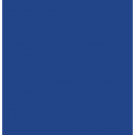
пилы МСТ-1000
Заточной станок для профильных фрез ШС-5
Станок для заточки дисковых пил ТЧТ
Станок для заточки ленточных пил OW-4
Устройство для заточки ленточных пил Мишутка
Кромкообрезные станки
СТАНОК КРОМКООБРЕЗНОЙ «ЦОД-450»
Ленточные пилорамы
Пилорама Ленточная &quot;Добрыня Никитич&quot;
Многопильные станки
Многопильный станок ДК-125
Многопильный станок ДК-160
Станки для производства оцилиндрованного бревна
Оцилиндровочный станок «СВЯТОГОР»
Станок для выборки венцовой чашки «ЧР-320У»
Станок для торцевания оцилиндрованных бревен «ТБ-1»
Станки торцовочные
Торцововочный станок ЦТ-450
Установка для торцовки пакетов досок «Пакеткап»
Четырехсторонние станки
Станок четырёхсторонний продольно-фрезерный 4-х
шпиндельный мод.«Beaver 416»
Станок четырёхсторонний продольно-фрезерный 4-х
шпиндельный мод.«Beaver 420»
Станок четырёхсторонний продольно-фрезерный 4-х