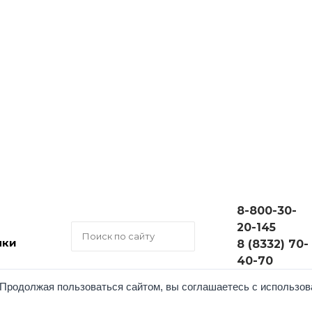
8-800-30-
20-145
нки
8 (8332) 70-
40-70
 персональных данных
и
пользовательского соглашения
кажд
Продолжая пользоваться сайтом, вы соглашаетесь с использова
й связи на сайте stanki43.com