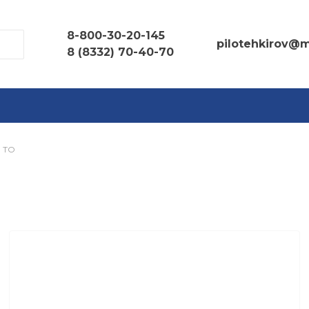
8-800-30-20-145
pilotehkirov@m
8 (8332) 70-40-70
и ТО