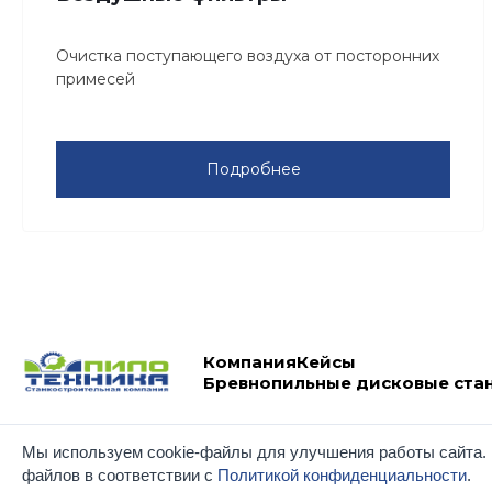
Очистка поступающего воздуха от посторонних
примесей
Подробнее
Компания
Кейсы
Бревнопильные дисковые ста
Вы принимаете условия
политики в отношении обработки
Мы используем cookie-файлы для улучшения работы сайта. 
раз, когда оставляете свои данные в любой форме обратно
файлов в соответствии с
Политикой конфиденциальности
.