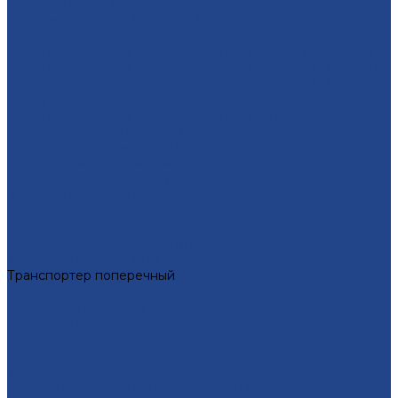
Окорочные станки
Окорочный станок KRAFTER RD-600
Рубительные машины
Рубительная машина барабанного типа мод. «БОБР – 2»
Рубительная машина барабанного типа KRAFTER RS-550
Рубительная машина барабанного типа KRAFTER RS-650
Heavy
Рубительная машина барабанного типа RM-400
Участок перепакетировки пиломатериала
Линия перепакетировки пиломатериала
Механизация лесопиления
Бревнотаска для брёвен
Загрузочная эстакада
Рольганг
Рольганг для бревен
Стол для подъема двухкантного бруса
Транспортер ломанный
Транспортер поперечный
Транспортер скребковый
Металлоконструкции
Инструмент и услуги
Металлообработка
Услуги
Тoкарная oбрaбoтка мeталлoв
Фрезерная oбработка метaллoв c ЧПУ