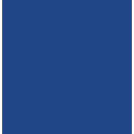
пилы МСТ-1000
Заточной станок для профильных фрез ШС-5
Станок для заточки дисковых пил ТЧТ
Станок для заточки ленточных пил OW-4
Устройство для заточки ленточных пил Мишутка
Кромкообрезные станки
СТАНОК КРОМКООБРЕЗНОЙ «ЦОД-450»
Ленточные пилорамы
Пилорама Ленточная &quot;Добрыня Никитич&quot;
Многопильные станки
Многопильный станок ДК-125
Многопильный станок ДК-160
Станки для производства оцилиндрованного бревна
Оцилиндровочный станок «СВЯТОГОР»
Станок для выборки венцовой чашки «ЧР-320У»
Станок для торцевания оцилиндрованных бревен «ТБ-1»
Станки торцовочные
Торцововочный станок ЦТ-450
Установка для торцовки пакетов досок «Пакеткап»
Четырехсторонние станки
Станок четырёхсторонний продольно-фрезерный 4-х
шпиндельный мод.«Beaver 416»
Станок четырёхсторонний продольно-фрезерный 4-х
шпиндельный мод.«Beaver 420»
Станок четырёхсторонний продольно-фрезерный 4-х