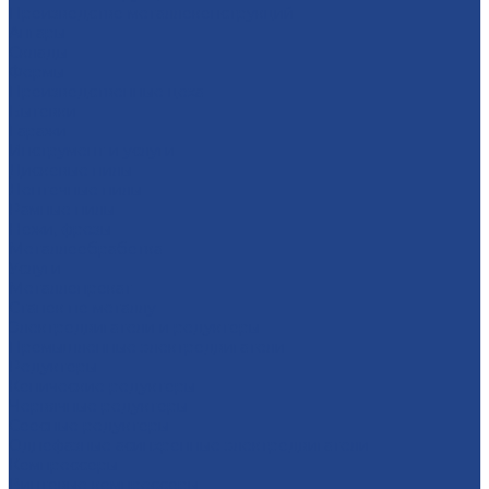
Производство металлоконструкций
Ангары
Склады
Фермы
Производственные цеха
Бытовки
Гаражи
Инструмент и услуги
Дисковые пилы
Ленточные пилы
Рамные пилы
Ножи, фрезы
Металлообработка
Услуги
Металлопрокат
Станок по металлу
Электродвигатели и редукторы
Промышленные электродвигатели
Редукторы
Конические редукторы
Червячные редукторы
Соосные редукторы
Однофазные асинхронные электродвигатели
Компрессоры
Винтовые компрессоры