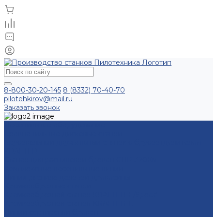
8-800-30-20-145
8 (8332) 70-40-70
pilotehkirov@mail.ru
Заказать звонок
Лесопильное оборудование
Бревнопильные дисковые станки
Брусовальный двухвальный станок с брусоотделителем
KRAFTER
Станок для распиловки бревен СПР-320Км
Комплексные лесопильные линии
Линия распила деловой древесины
Кромкообрезные станки
Кромкообрезной станок KRAFTER-E/Speed
Кромкообрезной станок KRAFTER-E
Линии сортировки бревен