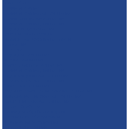
более 40 мм
Стеллитирование
Стеллитирование ленточных пил
Стеллирование дисковых пил
Стеллитирование рамных пил
Услуги для дисковых пил
Дополнительные услуги
Напайка твердосплавных пластин
Правка пил
Проковка
Услуги для рамных пил
Заточка рамных пил
Ремонт рамных и тарных пил
Стеллитирование рамных пил
Услуги для узких ленточных пил
Производство ленточных пил
Ремонт ленточных пил
Услуги по ремонту широких ленточных пил
Вальцевание широких ленточных пил
Ремонт широких ленточных пил
Деревообработка
Станки для обработки дерева
Лесопильное оборудование
Механизация лесопиления
Металлоконструкции