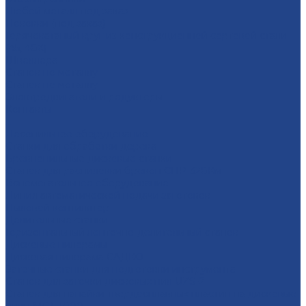
Любой металл под заказ
Поковки (под заказ)
Горячекатаный круг из конструкционной сортовой стали
(45, 40Х)
Швеллера
Станок по металлу
Станок по металлу
Электродвигатели и редукторы
Контакты
...
Лесопильное оборудование
Станки для обработки дерева
Бревнопильные дисковые станки
Станок для распиловки бревен СПР-320Км
Вспомогательное оборудование
Линия автоматической подачи заготовок
Пылевой вентилятор
Делительные станки
Горизонтальный ленточно-делительный станок
Дисковые пилорамы
Дисковая пилорама САДКО
Заточные станки для подготовки инструмента
Cтанок для заточки дисковых пил UZS-2
Cтанок для напайки твердосплавных пластин на дисковые