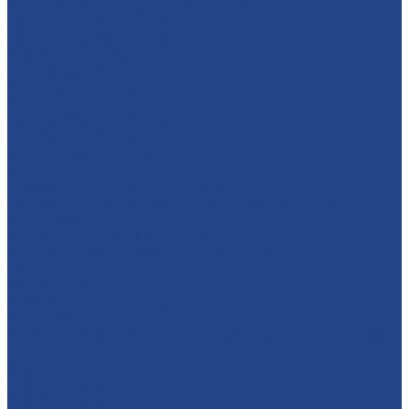
Координатно-фрезерная обработка
Зубофрезерные работы
Зубодолбежные работы
Плaзменная резкa
Лазерная резкa
Газовая резка металла
Резка металла
Листогибочные работы с ЧПУ
Сварочные работы
Покрасочные работы
Металлопрокат
Круги (калибровки ст45, дюралевые)
Листы горячекатаные и холоднокатаные (сталь 3)
Полоса г/к
Трубная продукция (профильные,
горячедеформированные, электросварные)
Уголки
Шестигранники
Любой металл под заказ
Поковки (под заказ)
Горячекатаный круг из конструкционной сортовой стали
(45, 40Х)
Швеллера
Станок по металлу
Станок по металлу