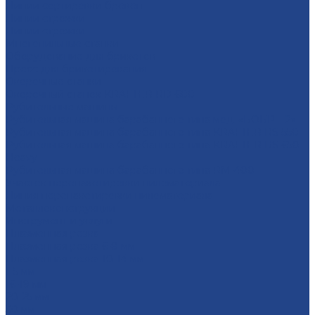
Линии сортировки бревен
Линии строжки
Линии строжки
Многопильные станки
Оборудование для брикетов
Пресс для брикетирования
Окорочные станки
Окорочный станок KRAFTER RD-600
Рубительные машины
Рубительная машина барабанного типа мод. «БОБР – 2»
Рубительная машина барабанного типа KRAFTER RS-550
Рубительная машина барабанного типа KRAFTER RS-650
Heavy
Рубительная машина барабанного типа RM-400
Участок перепакетировки пиломатериала
Линия перепакетировки пиломатериала
Металлоконструкции
Инструмент и услуги
Плазменная резка
Плазменная резка 6-8 мм
Плазменная резка 10-14 мм
1-5 мм
16-19 мм
20-25 мм
30 мм