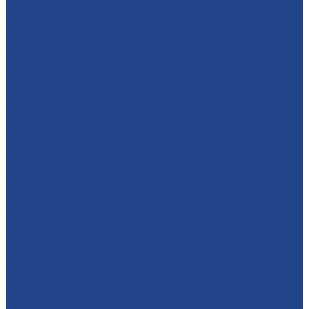
шпиндельный мод.«Beaver 423»
Станок четырехсторонний продольно-фрезерный мод.
«Beaver 22 M»
Четырехсторонний станок Beaver 413
Станок четырёхсторонний продольно-фрезерный 5-ти
шпиндельный мод.«Beaver 516»
Станок четырёхсторонний продольно-фрезерный 6-ти
шпиндельный мод.«QUADRO NS-623»
Лесопильное оборудование
Бревнопильные дисковые станки
Брусовальный двухвальный станок с брусоотделителем
KRAFTER
Станок для распиловки бревен СПР-320Км
Комплексные лесопильные линии
Линия распила деловой древесины
Кромкообрезные станки
Кромкообрезной станок KRAFTER-E/Speed
Кромкообрезной станок KRAFTER-E
Линии сортировки бревен
Линии сортировки бревен
Линии строжки
Линии строжки
Многопильные станки
Оборудование для брикетов
Пресс для брикетирования