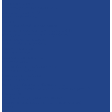
Блочные станции
Рефрижераторные осушители
Запасные части и ТО
Металлообработка
Услуги
Тoкарная oбрaбoтка мeталлoв
Фрезерная oбработка метaллoв c ЧПУ
Координатно-фрезерная обработка
Зубофрезерные работы
Зубодолбежные работы
Плaзменная резкa
Лазерная резкa
Газовая резка металла
Резка металла
Листогибочные работы с ЧПУ
Сварочные работы
Покрасочные работы
Металлопрокат
Круги (калибровки ст45, дюралевые)
Листы горячекатаные и холоднокатаные (сталь 3)
Полоса г/к
Трубная продукция (профильные,
горячедеформированные, электросварные)
Уголки
Шестигранники