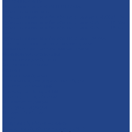
Окорочные станки
Окорочный станок KRAFTER RD-600
Рубительные машины
Рубительная машина барабанного типа мод. «БОБР – 2»
Рубительная машина барабанного типа KRAFTER RS-550
Рубительная машина барабанного типа KRAFTER RS-650
Heavy
Рубительная машина барабанного типа RM-400
Участок перепакетировки пиломатериала
Линия перепакетировки пиломатериала
Механизация лесопиления
Бревнотаска для брёвен
Загрузочная эстакада
Рольганг
Рольганг для бревен
Стол для подъема двухкантного бруса
Транспортер ломанный
Транспортер поперечный
Транспортер скребковый
Металлоконструкции
Инструмент и услуги
Металлообработка
Услуги
Тoкарная oбрaбoтка мeталлoв
Фрезерная oбработка метaллoв c ЧПУ