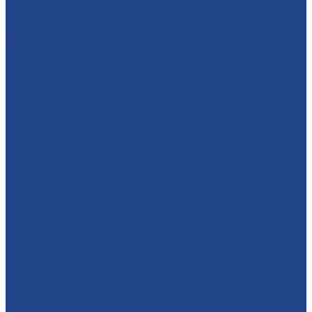
Производство металлоконструкций
Ангары
Склады
Фермы
Производственные цеха
Бытовки
Гаражи
Инструмент и услуги
Дисковые пилы
Ленточные пилы
Рамные пилы
Ножи, фрезы
Металлообработка
Услуги
Металлопрокат
Станок по металлу
Электродвигатели и редукторы
Промышленные электродвигатели
Редукторы
Конические редукторы
Червячные редукторы
Соосные редукторы
Однофазные асинхронные электродвигатели
Компрессоры
Винтовые компрессоры