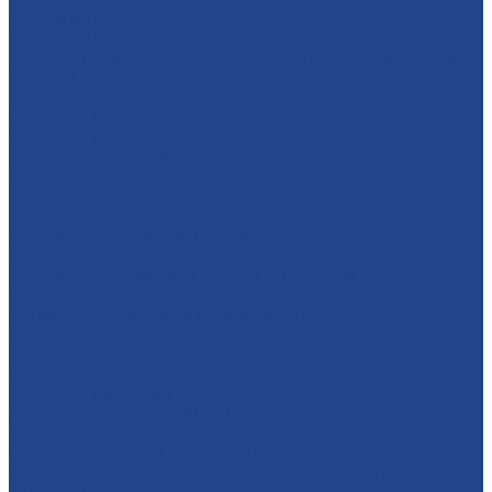
Любой металл под заказ
Поковки (под заказ)
Горячекатаный круг из конструкционной сортовой стали
(45, 40Х)
Швеллера
Станок по металлу
Станок по металлу
Электродвигатели и редукторы
Контакты
...
Лесопильное оборудование
Станки для обработки дерева
Бревнопильные дисковые станки
Станок для распиловки бревен СПР-320Км
Вспомогательное оборудование
Линия автоматической подачи заготовок
Пылевой вентилятор
Делительные станки
Горизонтальный ленточно-делительный станок
Дисковые пилорамы
Дисковая пилорама САДКО
Заточные станки для подготовки инструмента
Cтанок для заточки дисковых пил UZS-2
Cтанок для напайки твердосплавных пластин на дисковые