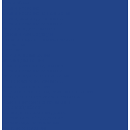
более 40 мм
Стеллитирование
Стеллитирование ленточных пил
Стеллирование дисковых пил
Стеллитирование рамных пил
Услуги для дисковых пил
Дополнительные услуги
Напайка твердосплавных пластин
Правка пил
Проковка
Услуги для рамных пил
Заточка рамных пил
Ремонт рамных и тарных пил
Стеллитирование рамных пил
Услуги для узких ленточных пил
Производство ленточных пил
Ремонт ленточных пил
Услуги по ремонту широких ленточных пил
Вальцевание широких ленточных пил
Ремонт широких ленточных пил
Деревообработка
Станки для обработки дерева
Лесопильное оборудование
Механизация лесопиления
Металлоконструкции