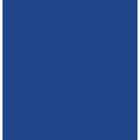
Линии сортировки бревен
Линии строжки
Линии строжки
Многопильные станки
Оборудование для брикетов
Пресс для брикетирования
Окорочные станки
Окорочный станок KRAFTER RD-600
Рубительные машины
Рубительная машина барабанного типа мод. «БОБР – 2»
Рубительная машина барабанного типа KRAFTER RS-550
Рубительная машина барабанного типа KRAFTER RS-650
Heavy
Рубительная машина барабанного типа RM-400
Участок перепакетировки пиломатериала
Линия перепакетировки пиломатериала
Металлоконструкции
Инструмент и услуги
Плазменная резка
Плазменная резка 6-8 мм
Плазменная резка 10-14 мм
1-5 мм
16-19 мм
20-25 мм
30 мм