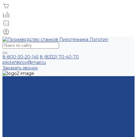
8-800-30-20-145
8 (8332) 70-40-70
pilotehkirov@mail.ru
Заказать звонок
Лесопильное оборудование
Бревнопильные дисковые станки
Брусовальный двухвальный станок с брусоотделителем
KRAFTER
Станок для распиловки бревен СПР-320Км
Комплексные лесопильные линии
Линия распила деловой древесины
Кромкообрезные станки
Кромкообрезной станок KRAFTER-E/Speed
Кромкообрезной станок KRAFTER-E
Линии сортировки бревен