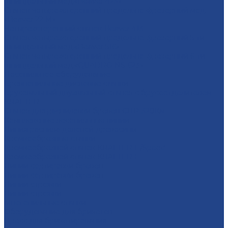
шпиндельный мод.«Beaver 423»
Станок четырехсторонний продольно-фрезерный мод.
«Beaver 22 M»
Четырехсторонний станок Beaver 413
Станок четырёхсторонний продольно-фрезерный 5-ти
шпиндельный мод.«Beaver 516»
Станок четырёхсторонний продольно-фрезерный 6-ти
шпиндельный мод.«QUADRO NS-623»
Лесопильное оборудование
Бревнопильные дисковые станки
Брусовальный двухвальный станок с брусоотделителем
KRAFTER
Станок для распиловки бревен СПР-320Км
Комплексные лесопильные линии
Линия распила деловой древесины
Кромкообрезные станки
Кромкообрезной станок KRAFTER-E/Speed
Кромкообрезной станок KRAFTER-E
Линии сортировки бревен
Линии сортировки бревен
Линии строжки
Линии строжки
Многопильные станки
Оборудование для брикетов
Пресс для брикетирования