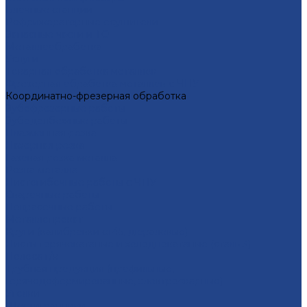
Блочные станции
Рефрижераторные осушители
Запасные части и ТО
Металлообработка
Услуги
Тoкарная oбрaбoтка мeталлoв
Фрезерная oбработка метaллoв c ЧПУ
Координатно-фрезерная обработка
Зубофрезерные работы
Зубодолбежные работы
Плaзменная резкa
Лазерная резкa
Газовая резка металла
Резка металла
Листогибочные работы с ЧПУ
Сварочные работы
Покрасочные работы
Металлопрокат
Круги (калибровки ст45, дюралевые)
Листы горячекатаные и холоднокатаные (сталь 3)
Полоса г/к
Трубная продукция (профильные,
горячедеформированные, электросварные)
Уголки
Шестигранники