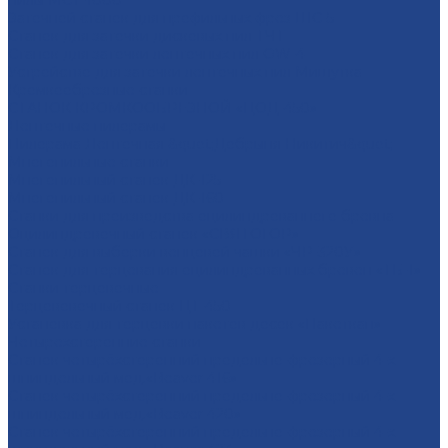
пилы МСТ-1000
Заточной станок для профильных фрез ШС-5
Станок для заточки дисковых пил ТЧТ
Станок для заточки ленточных пил OW-4
Устройство для заточки ленточных пил Мишутка
Кромкообрезные станки
СТАНОК КРОМКООБРЕЗНОЙ «ЦОД-450»
Ленточные пилорамы
Пилорама Ленточная &quot;Добрыня Никитич&quot;
Многопильные станки
Многопильный станок ДК-125
Многопильный станок ДК-160
Станки для производства оцилиндрованного бревна
Оцилиндровочный станок «СВЯТОГОР»
Станок для выборки венцовой чашки «ЧР-320У»
Станок для торцевания оцилиндрованных бревен «ТБ-1»
Станки торцовочные
Торцововочный станок ЦТ-450
Установка для торцовки пакетов досок «Пакеткап»
Четырехсторонние станки
Станок четырёхсторонний продольно-фрезерный 4-х
шпиндельный мод.«Beaver 416»
Станок четырёхсторонний продольно-фрезерный 4-х
шпиндельный мод.«Beaver 420»
Станок четырёхсторонний продольно-фрезерный 4-х