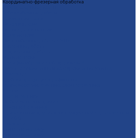
Координатно-фрезерная обработка
Зубофрезерные работы
Зубодолбежные работы
Плaзменная резкa
Лазерная резкa
Газовая резка металла
Резка металла
Листогибочные работы с ЧПУ
Сварочные работы
Покрасочные работы
Металлопрокат
Круги (калибровки ст45, дюралевые)
Листы горячекатаные и холоднокатаные (сталь 3)
Полоса г/к
Трубная продукция (профильные,
горячедеформированные, электросварные)
Уголки
Шестигранники
Любой металл под заказ
Поковки (под заказ)
Горячекатаный круг из конструкционной сортовой стали
(45, 40Х)
Швеллера
Станок по металлу
Станок по металлу