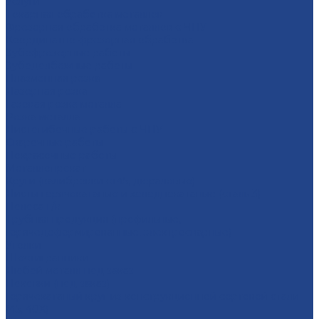
Услуги
Тoкарная oбрaбoтка мeталлoв
Фрезерная oбработка метaллoв c ЧПУ
Координатно-фрезерная обработка
Зубофрезерные работы
Зубодолбежные работы
Плaзменная резкa
Лазерная резкa
Газовая резка металла
Резка металла
Листогибочные работы с ЧПУ
Сварочные работы
Покрасочные работы
Металлопрокат
Круги (калибровки ст45, дюралевые)
Листы горячекатаные и холоднокатаные (сталь 3)
Полоса г/к
Трубная продукция (профильные,
горячедеформированные, электросварные)
Уголки
Шестигранники
Любой металл под заказ
Поковки (под заказ)
Горячекатаный круг из конструкционной сортовой стали
(45, 40Х)