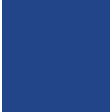
шпиндельный мод.«Beaver 420»
Станок четырёхсторонний продольно-фрезерный 4-х
шпиндельный мод.«Beaver 423»
Станок четырехсторонний продольно-фрезерный мод.
«Beaver 22 M»
Четырехсторонний станок Beaver 413
Станок четырёхсторонний продольно-фрезерный 5-ти
шпиндельный мод.«Beaver 516»
Станок четырёхсторонний продольно-фрезерный 6-ти
шпиндельный мод.«QUADRO NS-623»
Лесопильное оборудование
Бревнопильные дисковые станки
Брусовальный двухвальный станок с брусоотделителем
KRAFTER
Станок для распиловки бревен СПР-320Км
Комплексные лесопильные линии
Линия распила деловой древесины
Кромкообрезные станки
Кромкообрезной станок KRAFTER-E/Speed
Кромкообрезной станок KRAFTER-E
Линии сортировки бревен
Линии сортировки бревен
Линии строжки
Линии строжки