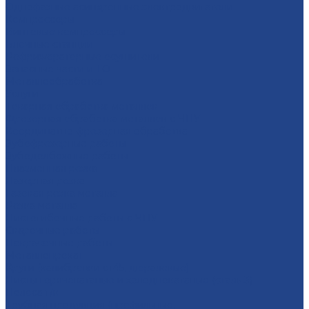
Однофазные асинхронные электродвигатели
Компрессоры
Винтовые компрессоры
Блочные станции
Рефрижераторные осушители
Запасные части и ТО
Металлообработка
Услуги
Тoкарная oбрaбoтка мeталлoв
Фрезерная oбработка метaллoв c ЧПУ
Координатно-фрезерная обработка
Зубофрезерные работы
Зубодолбежные работы
Плaзменная резкa
Лазерная резкa
Газовая резка металла
Резка металла
Листогибочные работы с ЧПУ
Сварочные работы
Покрасочные работы
Металлопрокат
Круги (калибровки ст45, дюралевые)
Листы горячекатаные и холоднокатаные (сталь 3)
Полоса г/к
Трубная продукция (профильные,