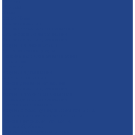
16-19 мм
20-25 мм
30 мм
более 40 мм
Стеллитирование
Стеллитирование ленточных пил
Стеллирование дисковых пил
Стеллитирование рамных пил
Услуги для дисковых пил
Дополнительные услуги
Напайка твердосплавных пластин
Правка пил
Проковка
Услуги для рамных пил
Заточка рамных пил
Ремонт рамных и тарных пил
Стеллитирование рамных пил
Услуги для узких ленточных пил
Производство ленточных пил
Ремонт ленточных пил
Услуги по ремонту широких ленточных пил
Вальцевание широких ленточных пил
Ремонт широких ленточных пил
Деревообработка
Станки для обработки дерева