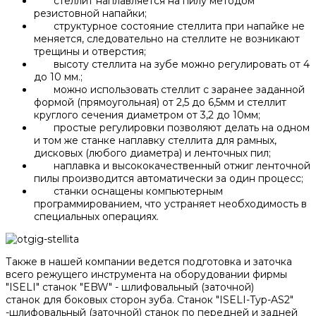
стеллит наплавляется на пилу методом
резистовной напайки;
структурное состояние стеллита при напайке не
меняется, следовательно на стеллите не возникают
трещины и отверстия;
высоту стеллита на зубе можно регулировать от 4
до 10 мм.;
можно использовать стеллит с заранее заданной
формой (прямоугольная) от 2,5 до 6,5мм и стеллит
круглого сечения диаметром от 3,2 до 10мм;
простые регулировки позволяют делать на одном
и том же станке наплавку стеллита для рамных,
дисковых (любого диаметра) и ленточных пил;
наплавка и высококачественный отжиг ленточной
пилы производится автоматически за один процесс;
станки оснащены компьютерным
программированием, что устраняет необходимость в
специальных операциях.
Также в нашей компании ведется подготовка и заточка
всего режущего инструмента на оборудовании фирмы
"ISELI" станок "EBW" - шлифовальный (заточной)
станок для боковых сторон зуба. Станок "ISELI-Typ-AS2"
-шлифовальный (заточной) станок по передней и задней