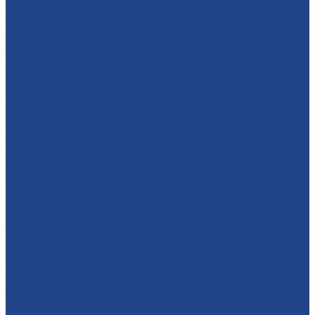
Многопильные станки
Оборудование для брикетов
Пресс для брикетирования
Окорочные станки
Окорочный станок KRAFTER RD-600
Рубительные машины
Рубительная машина барабанного типа мод. «БОБР – 2»
Рубительная машина барабанного типа KRAFTER RS-550
Рубительная машина барабанного типа KRAFTER RS-650
Heavy
Рубительная машина барабанного типа RM-400
Участок перепакетировки пиломатериала
Линия перепакетировки пиломатериала
Механизация лесопиления
Бревнотаска для брёвен
Загрузочная эстакада
Рольганг
Рольганг для бревен
Стол для подъема двухкантного бруса
Транспортер ломанный
Транспортер поперечный
Транспортер скребковый
Металлоконструкции
Инструмент и услуги
Металлообработка