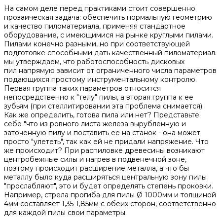
На самом деле перед практиками стоит совершенно
прозаическая задача: обеспечить нормальную геометрию
и качество пиломатериала, применяя стандартное
оборудование, с имеющимися на рынке круглыми пилами.
Пилами конечно разными, но при соответствующей
подготовке способными дать качественный пиломатериал.
мы утверждаем, что работоспособность дисковых
пил напрямую зависит от ограниченного числа параметров
подающихся простому инструментальному контролю.
Первая группа таких параметров относится
непосредственно к "телу" пилы, а вторая группа к ее
зубьям (при стеллитировании эта проблема снимается).
Как же определить, готова пила или нет? Представьте
себе "что из ровного листа железа вырубленную и
заточенную пилу и поставить ее на станок - она может
просто "улететь", так как ей не придали напряжение. Что
же происходит? При распиловке древесины возникают
центробежные силы и нагрев в подвенечной зоне,
поэтому происходит расширение металла, а что бы
металлу было куда расширяться центральную зону пилы
"прослабляют", это и будет определять степень проковки.
Например, стрела прогиба для пилы Ø 1000мм и толщиной
4мм составляет 1,35-1,85мм с обеих сторон, соответственно
для каждой пилы свои параметры.