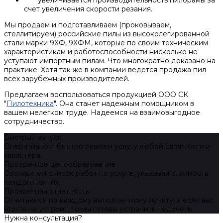
увеличивается производительность пилорамы за
счет увеличения скорости резания.
Мы продаем и подготавливаем (проковываем,
стеллитируем) российские пилы из высоколегированной
стали мapки 9ХФ, 9ХФМ, которые по своим техническим
характеристикам и работоспособности нисколько не
уступают импортным пилам. Что многократно доказано на
практике. Хотя так же в компании ведется продажа пил
всех зарубежных производителей.
Предлагаем воспользоваться продукцией ООО СК
"
Пилотехника
". Она станет надежным помощником в
вашем нелегком труде. Hадеемся на взаимовыгодное
сотрудничество.
Быстрый запуск
Оперативно и быстро окажем услугу любой сложности и
характера.
Прозрачное ценообразование
Составляем список работ по услуге, указывая стоимость
каждого из них.
Прозрачная отчетность
Отчитаемся по каждому выполненному пункту, а если вас
что-то не устроит, то мы готовы устранить недочеты.
Нужна консультация?