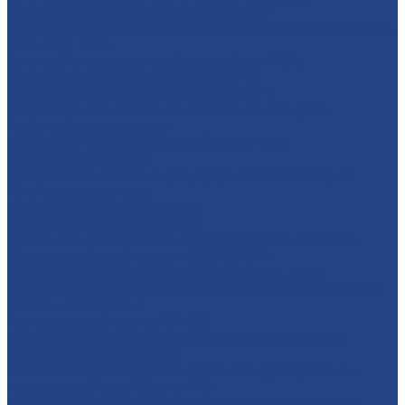
Cтанок для заточки дисковых пил UZS-2
Cтанок для напайки твердосплавных пластин на дисковые
пилы МСТ-1000
Заточной станок для профильных фрез ШС-5
Станок для заточки дисковых пил ТЧТ
Станок для заточки ленточных пил OW-4
Устройство для заточки ленточных пил Мишутка
Кромкообрезные станки
СТАНОК КРОМКООБРЕЗНОЙ «ЦОД-450»
Ленточные пилорамы
Пилорама Ленточная &quot;Добрыня Никитич&quot;
Многопильные станки
Многопильный станок ДК-125
Многопильный станок ДК-160
Станки для производства оцилиндрованного бревна
Оцилиндровочный станок «СВЯТОГОР»
Станок для выборки венцовой чашки «ЧР-320У»
Станок для торцевания оцилиндрованных бревен «ТБ-1»
Станки торцовочные
Торцововочный станок ЦТ-450
Установка для торцовки пакетов досок «Пакеткап»
Четырехсторонние станки
Станок четырёхсторонний продольно-фрезерный 4-х
шпиндельный мод.«Beaver 416»
Станок четырёхсторонний продольно-фрезерный 4-х