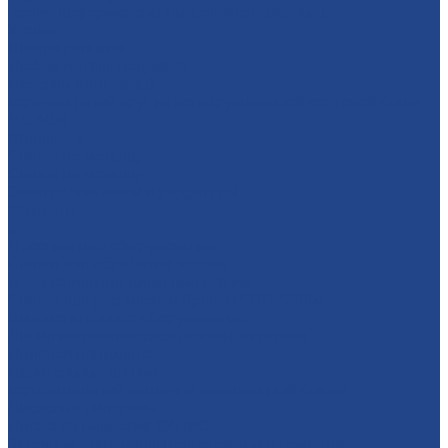
горячедеформированные, электросварные)
Уголки
Шестигранники
Любой металл под заказ
Поковки (под заказ)
Горячекатаный круг из конструкционной сортовой стали
(45, 40Х)
Швеллера
Станок по металлу
Станок по металлу
Электродвигатели и редукторы
Контакты
...
Лесопильное оборудование
Станки для обработки дерева
Бревнопильные дисковые станки
Станок для распиловки бревен СПР-320Км
Вспомогательное оборудование
Линия автоматической подачи заготовок
Пылевой вентилятор
Делительные станки
Горизонтальный ленточно-делительный станок
Дисковые пилорамы
Дисковая пилорама САДКО
Заточные станки для подготовки инструмента