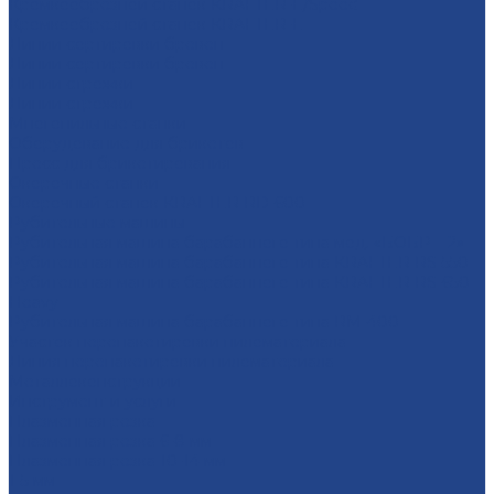
Кромкообрезной станок KRAFTER-E/Speed
Кромкообрезной станок KRAFTER-E
Линии сортировки бревен
Линии сортировки бревен
Линии строжки
Линии строжки
Многопильные станки
Оборудование для брикетов
Пресс для брикетирования
Окорочные станки
Окорочный станок KRAFTER RD-600
Рубительные машины
Рубительная машина барабанного типа мод. «БОБР – 2»
Рубительная машина барабанного типа KRAFTER RS-550
Рубительная машина барабанного типа KRAFTER RS-650
Heavy
Рубительная машина барабанного типа RM-400
Участок перепакетировки пиломатериала
Линия перепакетировки пиломатериала
Металлоконструкции
Инструмент и услуги
Плазменная резка
Плазменная резка 6-8 мм
Плазменная резка 10-14 мм
1-5 мм