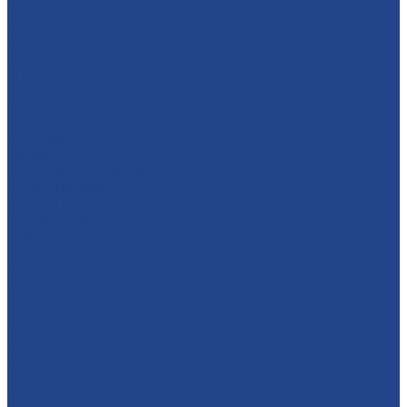
Лесопильное оборудование
Механизация лесопиления
Металлоконструкции
Производство металлоконструкций
Ангары
Склады
Фермы
Производственные цеха
Бытовки
Гаражи
Инструмент и услуги
Дисковые пилы
Ленточные пилы
Рамные пилы
Ножи, фрезы
Металлообработка
Услуги
Металлопрокат
Станок по металлу
Электродвигатели и редукторы
Промышленные электродвигатели
Редукторы
Конические редукторы
Червячные редукторы
Соосные редукторы