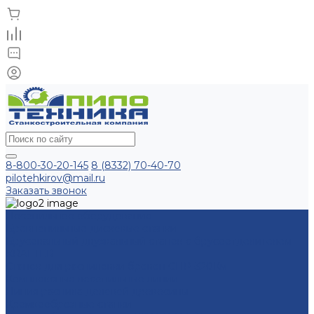
8-800-30-20-145
8 (8332) 70-40-70
pilotehkirov@mail.ru
Заказать звонок
Лесопильное оборудование
Бревнопильные дисковые станки
Брусовальный двухвальный станок с брусоотделителем
KRAFTER
Станок для распиловки бревен СПР-320Км
Комплексные лесопильные линии
Линия распила деловой древесины
Кромкообрезные станки