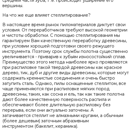
средней части зуба, т .е. происходит уширение его
вершины.
На что же еще влияет стеллитирование?
В настоящее время рынок пиломатериалов диктует свои
условия. От переработчиков требуют высокой геометрии
и чистоты обработки. С помощью стеллитирования мы
гарантируем Вам качественную переработку древесины,
при условии хорошей подготовки своего режущего
инструмента. Поэтому срок службы полотна существенно
увеличивается - приварив к зубьям износостойкий сплав.
Преимущество этого метода наиболее ярко проявляются
при распиловке такой твердой древесины как красное
дерево, тик, дуб и другие виды древесины, которые могут
содержать кремнистые соединения и очень быстро
затупить сталь. Однако, пилы оснащенные стеллитом, все
чаще применяются при распиловке мягких пород
древесины, таких, как сосна и ель, так как такие полотна
дают более качественную поверхность распила и
обеспечивают более длительную распиловку без
перерыва, если они актуально заточены. А
затачивается стеллит не алмазными кругами, а обычным
(более дешевым) заточным абразивным
инструментом (бакелит, керамика).