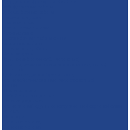
Координатно-фрезерная обработка
Зубофрезерные работы
Зубодолбежные работы
Плaзменная резкa
Лазерная резкa
Газовая резка металла
Резка металла
Листогибочные работы с ЧПУ
Сварочные работы
Покрасочные работы
Металлопрокат
Круги (калибровки ст45, дюралевые)
Листы горячекатаные и холоднокатаные (сталь 3)
Полоса г/к
Трубная продукция (профильные,
горячедеформированные, электросварные)
Уголки
Шестигранники
Любой металл под заказ
Поковки (под заказ)
Горячекатаный круг из конструкционной сортовой стали
(45, 40Х)
Швеллера
Станок по металлу
Станок по металлу