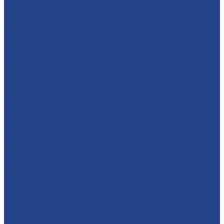
Любой металл под заказ
Поковки (под заказ)
Горячекатаный круг из конструкционной сортовой стали
(45, 40Х)
Швеллера
Станок по металлу
Станок по металлу
Электродвигатели и редукторы
Контакты
...
Лесопильное оборудование
Станки для обработки дерева
Бревнопильные дисковые станки
Станок для распиловки бревен СПР-320Км
Вспомогательное оборудование
Линия автоматической подачи заготовок
Пылевой вентилятор
Делительные станки
Горизонтальный ленточно-делительный станок
Дисковые пилорамы
Дисковая пилорама САДКО
Заточные станки для подготовки инструмента
Cтанок для заточки дисковых пил UZS-2
Cтанок для напайки твердосплавных пластин на дисковые