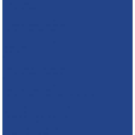
более 40 мм
Стеллитирование
Стеллитирование ленточных пил
Стеллирование дисковых пил
Стеллитирование рамных пил
Услуги для дисковых пил
Дополнительные услуги
Напайка твердосплавных пластин
Правка пил
Проковка
Услуги для рамных пил
Заточка рамных пил
Ремонт рамных и тарных пил
Стеллитирование рамных пил
Услуги для узких ленточных пил
Производство ленточных пил
Ремонт ленточных пил
Услуги по ремонту широких ленточных пил
Вальцевание широких ленточных пил
Ремонт широких ленточных пил
Деревообработка
Станки для обработки дерева
Лесопильное оборудование
Механизация лесопиления
Металлоконструкции