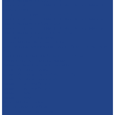
шпиндельный мод.«Beaver 423»
Станок четырехсторонний продольно-фрезерный мод.
«Beaver 22 M»
Четырехсторонний станок Beaver 413
Станок четырёхсторонний продольно-фрезерный 5-ти
шпиндельный мод.«Beaver 516»
Станок четырёхсторонний продольно-фрезерный 6-ти
шпиндельный мод.«QUADRO NS-623»
Лесопильное оборудование
Бревнопильные дисковые станки
Брусовальный двухвальный станок с брусоотделителем
KRAFTER
Станок для распиловки бревен СПР-320Км
Комплексные лесопильные линии
Линия распила деловой древесины
Кромкообрезные станки
Кромкообрезной станок KRAFTER-E/Speed
Кромкообрезной станок KRAFTER-E
Линии сортировки бревен
Линии сортировки бревен
Линии строжки
Линии строжки
Многопильные станки
Оборудование для брикетов
Пресс для брикетирования