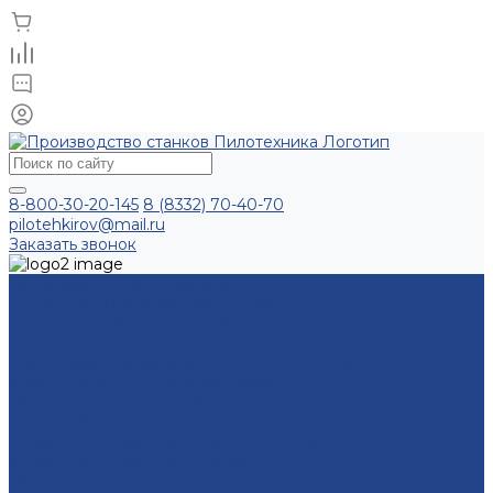
8-800-30-20-145
8 (8332) 70-40-70
pilotehkirov@mail.ru
Заказать звонок
Лесопильное оборудование
Бревнопильные дисковые станки
Брусовальный двухвальный станок с брусоотделителем
KRAFTER
Станок для распиловки бревен СПР-320Км
Комплексные лесопильные линии
Линия распила деловой древесины
Кромкообрезные станки
Кромкообрезной станок KRAFTER-E/Speed
Кромкообрезной станок KRAFTER-E
Линии сортировки бревен