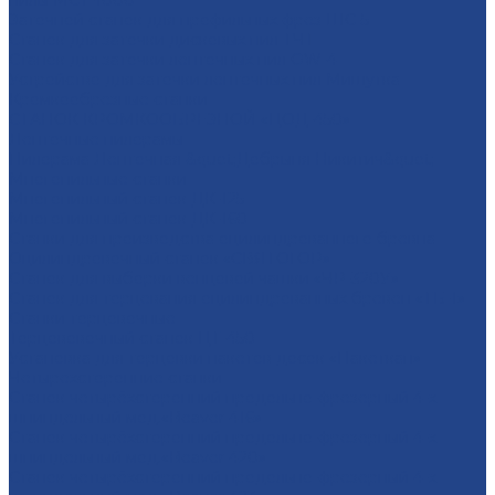
пилы МСТ-1000
Заточной станок для профильных фрез ШС-5
Станок для заточки дисковых пил ТЧТ
Станок для заточки ленточных пил OW-4
Устройство для заточки ленточных пил Мишутка
Кромкообрезные станки
СТАНОК КРОМКООБРЕЗНОЙ «ЦОД-450»
Ленточные пилорамы
Пилорама Ленточная &quot;Добрыня Никитич&quot;
Многопильные станки
Многопильный станок ДК-125
Многопильный станок ДК-160
Станки для производства оцилиндрованного бревна
Оцилиндровочный станок «СВЯТОГОР»
Станок для выборки венцовой чашки «ЧР-320У»
Станок для торцевания оцилиндрованных бревен «ТБ-1»
Станки торцовочные
Торцововочный станок ЦТ-450
Установка для торцовки пакетов досок «Пакеткап»
Четырехсторонние станки
Станок четырёхсторонний продольно-фрезерный 4-х
шпиндельный мод.«Beaver 416»
Станок четырёхсторонний продольно-фрезерный 4-х
шпиндельный мод.«Beaver 420»
Станок четырёхсторонний продольно-фрезерный 4-х