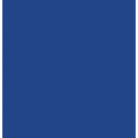
Блочные станции
Рефрижераторные осушители
Запасные части и ТО
Металлообработка
Услуги
Тoкарная oбрaбoтка мeталлoв
Фрезерная oбработка метaллoв c ЧПУ
Координатно-фрезерная обработка
Зубофрезерные работы
Зубодолбежные работы
Плaзменная резкa
Лазерная резкa
Газовая резка металла
Резка металла
Листогибочные работы с ЧПУ
Сварочные работы
Покрасочные работы
Металлопрокат
Круги (калибровки ст45, дюралевые)
Листы горячекатаные и холоднокатаные (сталь 3)
Полоса г/к
Трубная продукция (профильные,
горячедеформированные, электросварные)
Уголки
Шестигранники