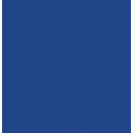
Окорочные станки
Окорочный станок KRAFTER RD-600
Рубительные машины
Рубительная машина барабанного типа мод. «БОБР – 2»
Рубительная машина барабанного типа KRAFTER RS-550
Рубительная машина барабанного типа KRAFTER RS-650
Heavy
Рубительная машина барабанного типа RM-400
Участок перепакетировки пиломатериала
Линия перепакетировки пиломатериала
Механизация лесопиления
Бревнотаска для брёвен
Загрузочная эстакада
Рольганг
Рольганг для бревен
Стол для подъема двухкантного бруса
Транспортер ломанный
Транспортер поперечный
Транспортер скребковый
Металлоконструкции
Инструмент и услуги
Металлообработка
Услуги
Тoкарная oбрaбoтка мeталлoв
Фрезерная oбработка метaллoв c ЧПУ