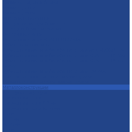
Линии сортировки бревен
Линии строжки
Линии строжки
Многопильные станки
Оборудование для брикетов
Пресс для брикетирования
Окорочные станки
Окорочный станок KRAFTER RD-600
Рубительные машины
Рубительная машина барабанного типа мод. «БОБР – 2»
Рубительная машина барабанного типа KRAFTER RS-550
Рубительная машина барабанного типа KRAFTER RS-650
Heavy
Рубительная машина барабанного типа RM-400
Участок перепакетировки пиломатериала
Линия перепакетировки пиломатериала
Металлоконструкции
Инструмент и услуги
Плазменная резка
Плазменная резка 6-8 мм
Плазменная резка 10-14 мм
1-5 мм
16-19 мм
20-25 мм
30 мм