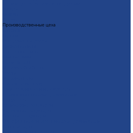
Производство металлоконструкций
Ангары
Склады
Фермы
Производственные цеха
Бытовки
Гаражи
Инструмент и услуги
Дисковые пилы
Ленточные пилы
Рамные пилы
Ножи, фрезы
Металлообработка
Услуги
Металлопрокат
Станок по металлу
Электродвигатели и редукторы
Промышленные электродвигатели
Редукторы
Конические редукторы
Червячные редукторы
Соосные редукторы
Однофазные асинхронные электродвигатели
Компрессоры
Винтовые компрессоры