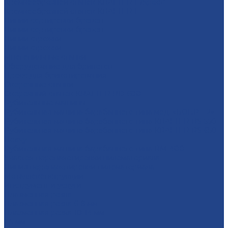
Кромкообрезной станок KRAFTER-E/Speed
Кромкообрезной станок KRAFTER-E
Линии сортировки бревен
Линии сортировки бревен
Линии строжки
Линии строжки
Многопильные станки
Оборудование для брикетов
Пресс для брикетирования
Окорочные станки
Окорочный станок KRAFTER RD-600
Рубительные машины
Рубительная машина барабанного типа мод. «БОБР – 2»
Рубительная машина барабанного типа KRAFTER RS-550
Рубительная машина барабанного типа KRAFTER RS-650
Heavy
Рубительная машина барабанного типа RM-400
Участок перепакетировки пиломатериала
Линия перепакетировки пиломатериала
Металлоконструкции
Инструмент и услуги
Плазменная резка
Плазменная резка 6-8 мм
Плазменная резка 10-14 мм
1-5 мм