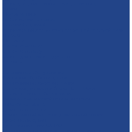
горячедеформированные, электросварные)
Уголки
Шестигранники
Любой металл под заказ
Поковки (под заказ)
Горячекатаный круг из конструкционной сортовой стали
(45, 40Х)
Швеллера
Станок по металлу
Станок по металлу
Электродвигатели и редукторы
Контакты
...
Лесопильное оборудование
Станки для обработки дерева
Бревнопильные дисковые станки
Станок для распиловки бревен СПР-320Км
Вспомогательное оборудование
Линия автоматической подачи заготовок
Пылевой вентилятор
Делительные станки
Горизонтальный ленточно-делительный станок
Дисковые пилорамы
Дисковая пилорама САДКО
Заточные станки для подготовки инструмента