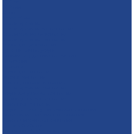
16-19 мм
20-25 мм
30 мм
более 40 мм
Стеллитирование
Стеллитирование ленточных пил
Стеллирование дисковых пил
Стеллитирование рамных пил
Услуги для дисковых пил
Дополнительные услуги
Напайка твердосплавных пластин
Правка пил
Проковка
Услуги для рамных пил
Заточка рамных пил
Ремонт рамных и тарных пил
Стеллитирование рамных пил
Услуги для узких ленточных пил
Производство ленточных пил
Ремонт ленточных пил
Услуги по ремонту широких ленточных пил
Вальцевание широких ленточных пил
Ремонт широких ленточных пил
Деревообработка
Станки для обработки дерева