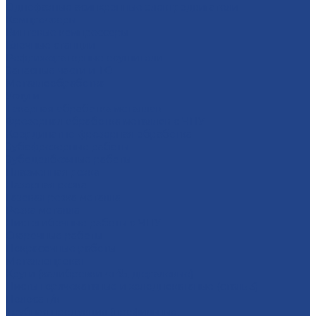
Однофазные асинхронные электродвигатели
Компрессоры
Винтовые компрессоры
Блочные станции
Рефрижераторные осушители
Запасные части и ТО
Металлообработка
Услуги
Тoкарная oбрaбoтка мeталлoв
Фрезерная oбработка метaллoв c ЧПУ
Координатно-фрезерная обработка
Зубофрезерные работы
Зубодолбежные работы
Плaзменная резкa
Лазерная резкa
Газовая резка металла
Резка металла
Листогибочные работы с ЧПУ
Сварочные работы
Покрасочные работы
Металлопрокат
Круги (калибровки ст45, дюралевые)
Листы горячекатаные и холоднокатаные (сталь 3)
Полоса г/к
Трубная продукция (профильные,