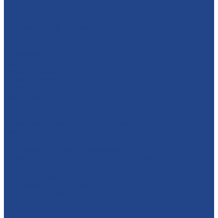
Услуги
Тoкарная oбрaбoтка мeталлoв
Фрезерная oбработка метaллoв c ЧПУ
Координатно-фрезерная обработка
Зубофрезерные работы
Зубодолбежные работы
Плaзменная резкa
Лазерная резкa
Газовая резка металла
Резка металла
Листогибочные работы с ЧПУ
Сварочные работы
Покрасочные работы
Металлопрокат
Круги (калибровки ст45, дюралевые)
Листы горячекатаные и холоднокатаные (сталь 3)
Полоса г/к
Трубная продукция (профильные,
горячедеформированные, электросварные)
Уголки
Шестигранники
Любой металл под заказ
Поковки (под заказ)
Горячекатаный круг из конструкционной сортовой стали
(45, 40Х)