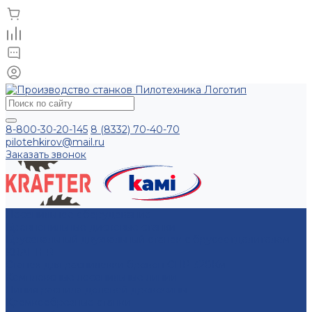
8-800-30-20-145
8 (8332) 70-40-70
pilotehkirov@mail.ru
Заказать звонок
Лесопильное оборудование
Бревнопильные дисковые станки
Брусовальный двухвальный станок с брусоотделителем
KRAFTER
Станок для распиловки бревен СПР-320Км
Комплексные лесопильные линии
Линия распила деловой древесины
Кромкообрезные станки