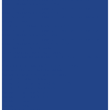
шпиндельный мод.«Beaver 420»
Станок четырёхсторонний продольно-фрезерный 4-х
шпиндельный мод.«Beaver 423»
Станок четырехсторонний продольно-фрезерный мод.
«Beaver 22 M»
Четырехсторонний станок Beaver 413
Станок четырёхсторонний продольно-фрезерный 5-ти
шпиндельный мод.«Beaver 516»
Станок четырёхсторонний продольно-фрезерный 6-ти
шпиндельный мод.«QUADRO NS-623»
Лесопильное оборудование
Бревнопильные дисковые станки
Брусовальный двухвальный станок с брусоотделителем
KRAFTER
Станок для распиловки бревен СПР-320Км
Комплексные лесопильные линии
Линия распила деловой древесины
Кромкообрезные станки
Кромкообрезной станок KRAFTER-E/Speed
Кромкообрезной станок KRAFTER-E
Линии сортировки бревен
Линии сортировки бревен
Линии строжки
Линии строжки