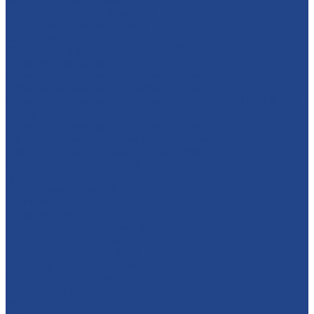
Многопильные станки
Оборудование для брикетов
Пресс для брикетирования
Окорочные станки
Окорочный станок KRAFTER RD-600
Рубительные машины
Рубительная машина барабанного типа мод. «БОБР – 2»
Рубительная машина барабанного типа KRAFTER RS-550
Рубительная машина барабанного типа KRAFTER RS-650
Heavy
Рубительная машина барабанного типа RM-400
Участок перепакетировки пиломатериала
Линия перепакетировки пиломатериала
Механизация лесопиления
Бревнотаска для брёвен
Загрузочная эстакада
Рольганг
Рольганг для бревен
Стол для подъема двухкантного бруса
Транспортер ломанный
Транспортер поперечный
Транспортер скребковый
Металлоконструкции
Инструмент и услуги
Металлообработка