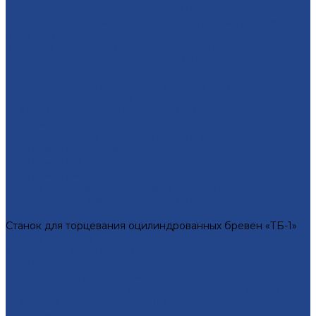
Cтанок для заточки дисковых пил UZS-2
Cтанок для напайки твердосплавных пластин на дисковые
пилы МСТ-1000
Заточной станок для профильных фрез ШС-5
Станок для заточки дисковых пил ТЧТ
Станок для заточки ленточных пил OW-4
Устройство для заточки ленточных пил Мишутка
Кромкообрезные станки
СТАНОК КРОМКООБРЕЗНОЙ «ЦОД-450»
Ленточные пилорамы
Пилорама Ленточная &quot;Добрыня Никитич&quot;
Многопильные станки
Многопильный станок ДК-125
Многопильный станок ДК-160
Станки для производства оцилиндрованного бревна
Оцилиндровочный станок «СВЯТОГОР»
Станок для выборки венцовой чашки «ЧР-320У»
Станок для торцевания оцилиндрованных бревен «ТБ-1»
Станки торцовочные
Торцововочный станок ЦТ-450
Установка для торцовки пакетов досок «Пакеткап»
Четырехсторонние станки
Станок четырёхсторонний продольно-фрезерный 4-х
шпиндельный мод.«Beaver 416»
Станок четырёхсторонний продольно-фрезерный 4-х