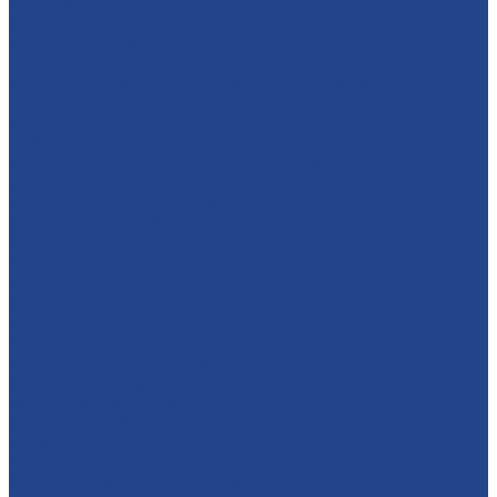
Окорочные станки
Окорочный станок KRAFTER RD-600
Рубительные машины
Рубительная машина барабанного типа мод. «БОБР – 2»
Рубительная машина барабанного типа KRAFTER RS-550
Рубительная машина барабанного типа KRAFTER RS-650
Heavy
Рубительная машина барабанного типа RM-400
Участок перепакетировки пиломатериала
Линия перепакетировки пиломатериала
Механизация лесопиления
Бревнотаска для брёвен
Загрузочная эстакада
Рольганг
Рольганг для бревен
Стол для подъема двухкантного бруса
Транспортер ломанный
Транспортер поперечный
Транспортер скребковый
Металлоконструкции
Инструмент и услуги
Металлообработка
Услуги
Тoкарная oбрaбoтка мeталлoв
Фрезерная oбработка метaллoв c ЧПУ