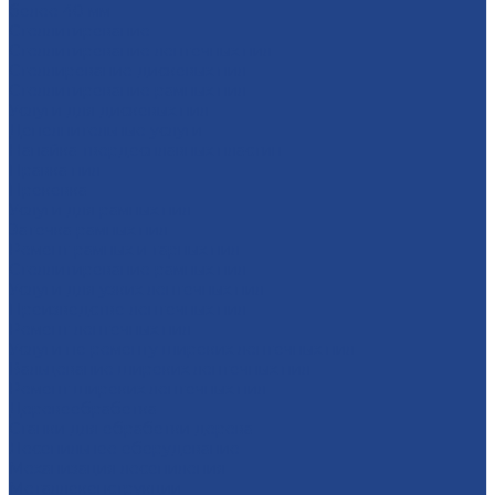
более 40 мм
Стеллитирование
Стеллитирование ленточных пил
Стеллирование дисковых пил
Стеллитирование рамных пил
Услуги для дисковых пил
Дополнительные услуги
Напайка твердосплавных пластин
Правка пил
Проковка
Услуги для рамных пил
Заточка рамных пил
Ремонт рамных и тарных пил
Стеллитирование рамных пил
Услуги для узких ленточных пил
Производство ленточных пил
Ремонт ленточных пил
Услуги по ремонту широких ленточных пил
Вальцевание широких ленточных пил
Ремонт широких ленточных пил
Деревообработка
Станки для обработки дерева
Лесопильное оборудование
Механизация лесопиления
Металлоконструкции