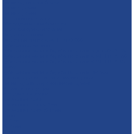
Линии сортировки бревен
Линии строжки
Линии строжки
Многопильные станки
Оборудование для брикетов
Пресс для брикетирования
Окорочные станки
Окорочный станок KRAFTER RD-600
Рубительные машины
Рубительная машина барабанного типа мод. «БОБР – 2»
Рубительная машина барабанного типа KRAFTER RS-550
Рубительная машина барабанного типа KRAFTER RS-650
Heavy
Рубительная машина барабанного типа RM-400
Участок перепакетировки пиломатериала
Линия перепакетировки пиломатериала
Металлоконструкции
Инструмент и услуги
Плазменная резка
Плазменная резка 6-8 мм
Плазменная резка 10-14 мм
1-5 мм
16-19 мм
20-25 мм
30 мм