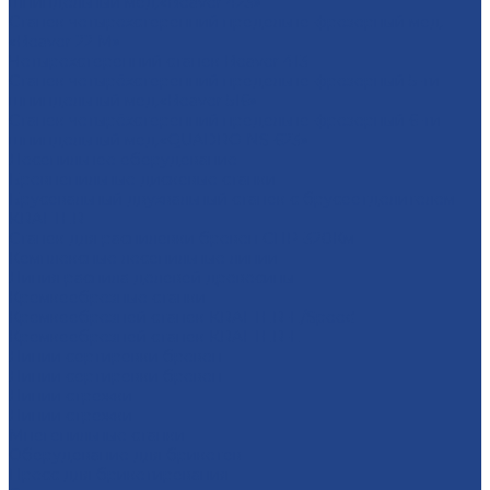
шпиндельный мод.«Beaver 423»
Станок четырехсторонний продольно-фрезерный мод.
«Beaver 22 M»
Четырехсторонний станок Beaver 413
Станок четырёхсторонний продольно-фрезерный 5-ти
шпиндельный мод.«Beaver 516»
Станок четырёхсторонний продольно-фрезерный 6-ти
шпиндельный мод.«QUADRO NS-623»
Лесопильное оборудование
Бревнопильные дисковые станки
Брусовальный двухвальный станок с брусоотделителем
KRAFTER
Станок для распиловки бревен СПР-320Км
Комплексные лесопильные линии
Линия распила деловой древесины
Кромкообрезные станки
Кромкообрезной станок KRAFTER-E/Speed
Кромкообрезной станок KRAFTER-E
Линии сортировки бревен
Линии сортировки бревен
Линии строжки
Линии строжки
Многопильные станки
Оборудование для брикетов
Пресс для брикетирования