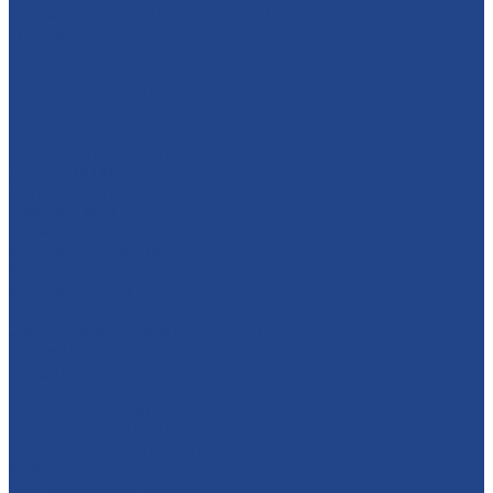
Производство металлоконструкций
Ангары
Склады
Фермы
Производственные цеха
Бытовки
Гаражи
Инструмент и услуги
Дисковые пилы
Ленточные пилы
Рамные пилы
Ножи, фрезы
Металлообработка
Услуги
Металлопрокат
Станок по металлу
Электродвигатели и редукторы
Промышленные электродвигатели
Редукторы
Конические редукторы
Червячные редукторы
Соосные редукторы
Однофазные асинхронные электродвигатели
Компрессоры
Винтовые компрессоры