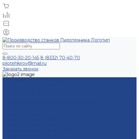
8-800-30-20-145
8 (8332) 70-40-70
pilotehkirov@mail.ru
Заказать звонок
Лесопильное оборудование
Бревнопильные дисковые станки
Брусовальный двухвальный станок с брусоотделителем
KRAFTER
Станок для распиловки бревен СПР-320Км
Комплексные лесопильные линии
Линия распила деловой древесины
Кромкообрезные станки
Кромкообрезной станок KRAFTER-E/Speed
Кромкообрезной станок KRAFTER-E
Линии сортировки бревен