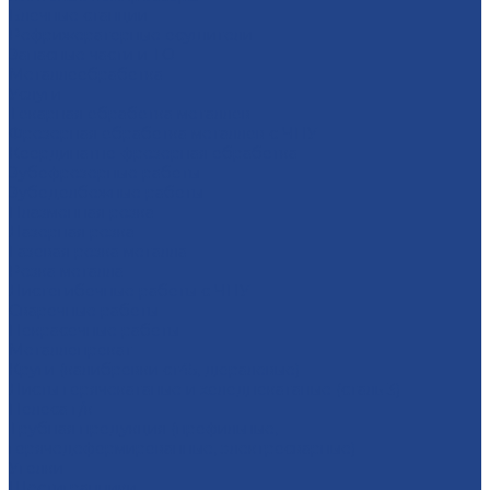
Блочные станции
Рефрижераторные осушители
Запасные части и ТО
Металлообработка
Услуги
Тoкарная oбрaбoтка мeталлoв
Фрезерная oбработка метaллoв c ЧПУ
Координатно-фрезерная обработка
Зубофрезерные работы
Зубодолбежные работы
Плaзменная резкa
Лазерная резкa
Газовая резка металла
Резка металла
Листогибочные работы с ЧПУ
Сварочные работы
Покрасочные работы
Металлопрокат
Круги (калибровки ст45, дюралевые)
Листы горячекатаные и холоднокатаные (сталь 3)
Полоса г/к
Трубная продукция (профильные,
горячедеформированные, электросварные)
Уголки
Шестигранники