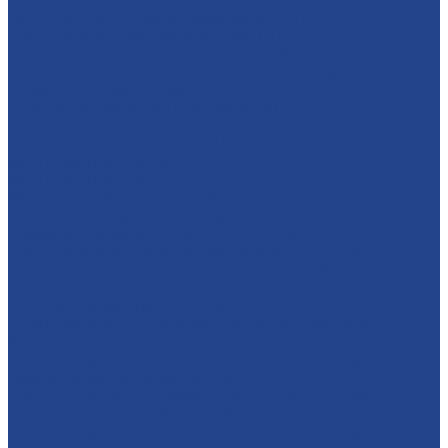
пилы МСТ-1000
Заточной станок для профильных фрез ШС-5
Станок для заточки дисковых пил ТЧТ
Станок для заточки ленточных пил OW-4
Устройство для заточки ленточных пил Мишутка
Кромкообрезные станки
СТАНОК КРОМКООБРЕЗНОЙ «ЦОД-450»
Ленточные пилорамы
Пилорама Ленточная &quot;Добрыня Никитич&quot;
Многопильные станки
Многопильный станок ДК-125
Многопильный станок ДК-160
Станки для производства оцилиндрованного бревна
Оцилиндровочный станок «СВЯТОГОР»
Станок для выборки венцовой чашки «ЧР-320У»
Станок для торцевания оцилиндрованных бревен «ТБ-1»
Станки торцовочные
Торцововочный станок ЦТ-450
Установка для торцовки пакетов досок «Пакеткап»
Четырехсторонние станки
Станок четырёхсторонний продольно-фрезерный 4-х
шпиндельный мод.«Beaver 416»
Станок четырёхсторонний продольно-фрезерный 4-х
шпиндельный мод.«Beaver 420»
Станок четырёхсторонний продольно-фрезерный 4-х