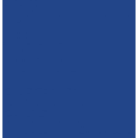
Любой металл под заказ
Поковки (под заказ)
Горячекатаный круг из конструкционной сортовой стали
(45, 40Х)
Швеллера
Станок по металлу
Станок по металлу
Электродвигатели и редукторы
Контакты
...
Лесопильное оборудование
Станки для обработки дерева
Бревнопильные дисковые станки
Станок для распиловки бревен СПР-320Км
Вспомогательное оборудование
Линия автоматической подачи заготовок
Пылевой вентилятор
Делительные станки
Горизонтальный ленточно-делительный станок
Дисковые пилорамы
Дисковая пилорама САДКО
Заточные станки для подготовки инструмента
Cтанок для заточки дисковых пил UZS-2
Cтанок для напайки твердосплавных пластин на дисковые