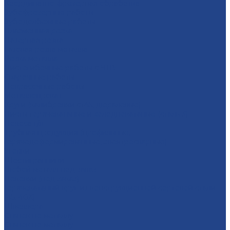
Координатно-фрезерная обработка
Зубофрезерные работы
Зубодолбежные работы
Плaзменная резкa
Лазерная резкa
Газовая резка металла
Резка металла
Листогибочные работы с ЧПУ
Сварочные работы
Покрасочные работы
Металлопрокат
Круги (калибровки ст45, дюралевые)
Листы горячекатаные и холоднокатаные (сталь 3)
Полоса г/к
Трубная продукция (профильные,
горячедеформированные, электросварные)
Уголки
Шестигранники
Любой металл под заказ
Поковки (под заказ)
Горячекатаный круг из конструкционной сортовой стали
(45, 40Х)
Швеллера
Станок по металлу
Станок по металлу