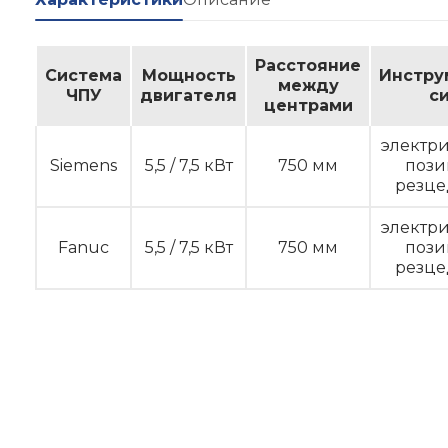
Расстояние
Система
Мощность
Инстру
между
ЧПУ
двигателя
с
центрами
электри
Siemens
5,5 / 7,5 кВт
750 мм
поз
резце
электри
Fanuc
5,5 / 7,5 кВт
750 мм
поз
резце