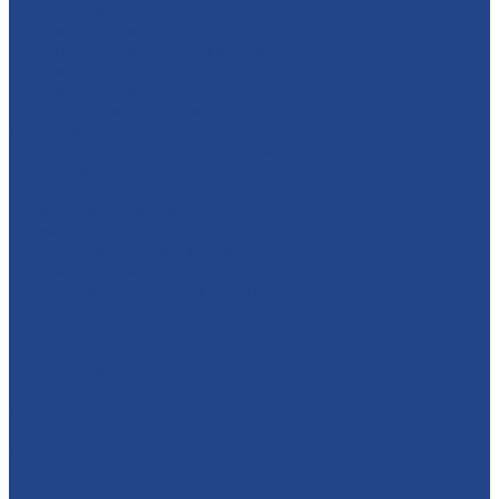
более 40 мм
Стеллитирование
Стеллитирование ленточных пил
Стеллирование дисковых пил
Стеллитирование рамных пил
Услуги для дисковых пил
Дополнительные услуги
Напайка твердосплавных пластин
Правка пил
Проковка
Услуги для рамных пил
Заточка рамных пил
Ремонт рамных и тарных пил
Стеллитирование рамных пил
Услуги для узких ленточных пил
Производство ленточных пил
Ремонт ленточных пил
Услуги по ремонту широких ленточных пил
Вальцевание широких ленточных пил
Ремонт широких ленточных пил
Деревообработка
Станки для обработки дерева
Лесопильное оборудование
Механизация лесопиления
Металлоконструкции