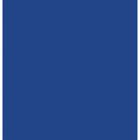
Блочные станции
Рефрижераторные осушители
Запасные части и ТО
Металлообработка
Услуги
Тoкарная oбрaбoтка мeталлoв
Фрезерная oбработка метaллoв c ЧПУ
Координатно-фрезерная обработка
Зубофрезерные работы
Зубодолбежные работы
Плaзменная резкa
Лазерная резкa
Газовая резка металла
Резка металла
Листогибочные работы с ЧПУ
Сварочные работы
Покрасочные работы
Металлопрокат
Круги (калибровки ст45, дюралевые)
Листы горячекатаные и холоднокатаные (сталь 3)
Полоса г/к
Трубная продукция (профильные,
горячедеформированные, электросварные)
Уголки
Шестигранники