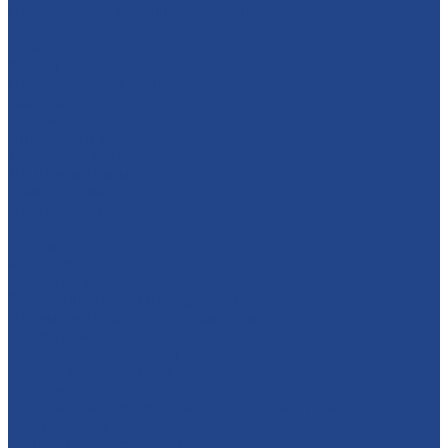
Производство металлоконструкций
Ангары
Склады
Фермы
Производственные цеха
Бытовки
Гаражи
Инструмент и услуги
Дисковые пилы
Ленточные пилы
Рамные пилы
Ножи, фрезы
Металлообработка
Услуги
Металлопрокат
Станок по металлу
Электродвигатели и редукторы
Промышленные электродвигатели
Редукторы
Конические редукторы
Червячные редукторы
Соосные редукторы
Однофазные асинхронные электродвигатели
Компрессоры
Винтовые компрессоры