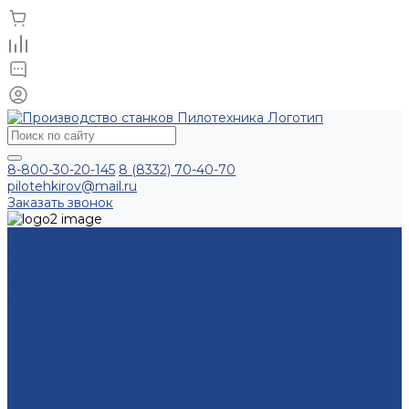
8-800-30-20-145
8 (8332) 70-40-70
pilotehkirov@mail.ru
Заказать звонок
Лесопильное оборудование
Бревнопильные дисковые станки
Брусовальный двухвальный станок с брусоотделителем
KRAFTER
Станок для распиловки бревен СПР-320Км
Комплексные лесопильные линии
Линия распила деловой древесины
Кромкообрезные станки
Кромкообрезной станок KRAFTER-E/Speed
Кромкообрезной станок KRAFTER-E
Линии сортировки бревен