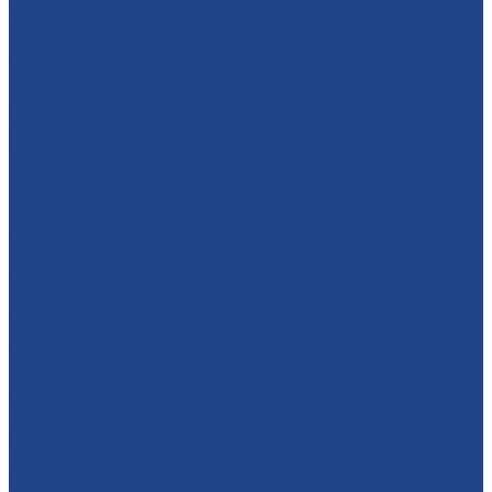
пилы МСТ-1000
Заточной станок для профильных фрез ШС-5
Станок для заточки дисковых пил ТЧТ
Станок для заточки ленточных пил OW-4
Устройство для заточки ленточных пил Мишутка
Кромкообрезные станки
СТАНОК КРОМКООБРЕЗНОЙ «ЦОД-450»
Ленточные пилорамы
Пилорама Ленточная &quot;Добрыня Никитич&quot;
Многопильные станки
Многопильный станок ДК-125
Многопильный станок ДК-160
Станки для производства оцилиндрованного бревна
Оцилиндровочный станок «СВЯТОГОР»
Станок для выборки венцовой чашки «ЧР-320У»
Станок для торцевания оцилиндрованных бревен «ТБ-1»
Станки торцовочные
Торцововочный станок ЦТ-450
Установка для торцовки пакетов досок «Пакеткап»
Четырехсторонние станки
Станок четырёхсторонний продольно-фрезерный 4-х
шпиндельный мод.«Beaver 416»
Станок четырёхсторонний продольно-фрезерный 4-х
шпиндельный мод.«Beaver 420»
Станок четырёхсторонний продольно-фрезерный 4-х