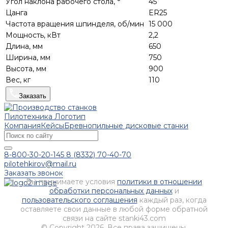
Угол наклона рабочего стола, °
45
Цанга
ER25
Частота вращения шпинделя, об/мин
15 000
Мощность, кВт
2,2
Длина, мм
650
Ширина, мм
750
Высота, мм
900
Вес, кг
110
Заказать
Компания
Кейсы
Бревнопильные дисковые станки
8-800-30-20-145
8 (8332) 70-40-70
pilotehkirov@mail.ru
Заказать звонок
Вы принимаете условия
политики в отношении
обработки персональных данных
и
пользовательского соглашения
каждый раз, когда
оставляете свои данные в любой форме обратной
связи на сайте stanki43.com
© Copyright 2026. Все права защищены.