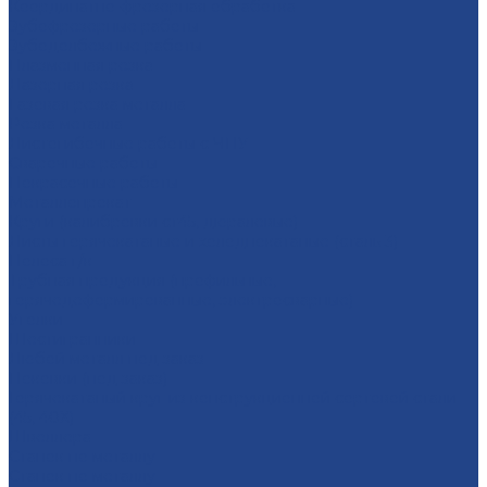
Координатно-фрезерная обработка
Зубофрезерные работы
Зубодолбежные работы
Плaзменная резкa
Лазерная резкa
Газовая резка металла
Резка металла
Листогибочные работы с ЧПУ
Сварочные работы
Покрасочные работы
Металлопрокат
Круги (калибровки ст45, дюралевые)
Листы горячекатаные и холоднокатаные (сталь 3)
Полоса г/к
Трубная продукция (профильные,
горячедеформированные, электросварные)
Уголки
Шестигранники
Любой металл под заказ
Поковки (под заказ)
Горячекатаный круг из конструкционной сортовой стали
(45, 40Х)
Швеллера
Станок по металлу
Станок по металлу