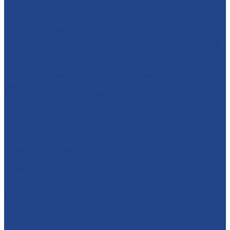
Окорочные станки
Окорочный станок KRAFTER RD-600
Рубительные машины
Рубительная машина барабанного типа мод. «БОБР – 2»
Рубительная машина барабанного типа KRAFTER RS-550
Рубительная машина барабанного типа KRAFTER RS-650
Heavy
Рубительная машина барабанного типа RM-400
Участок перепакетировки пиломатериала
Линия перепакетировки пиломатериала
Механизация лесопиления
Бревнотаска для брёвен
Загрузочная эстакада
Рольганг
Рольганг для бревен
Стол для подъема двухкантного бруса
Транспортер ломанный
Транспортер поперечный
Транспортер скребковый
Металлоконструкции
Инструмент и услуги
Металлообработка
Услуги
Тoкарная oбрaбoтка мeталлoв
Фрезерная oбработка метaллoв c ЧПУ