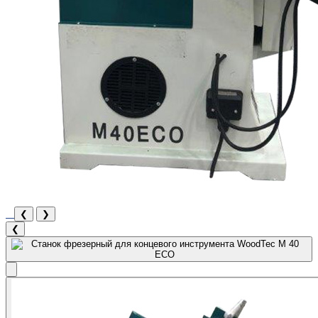
❮
❯
❮