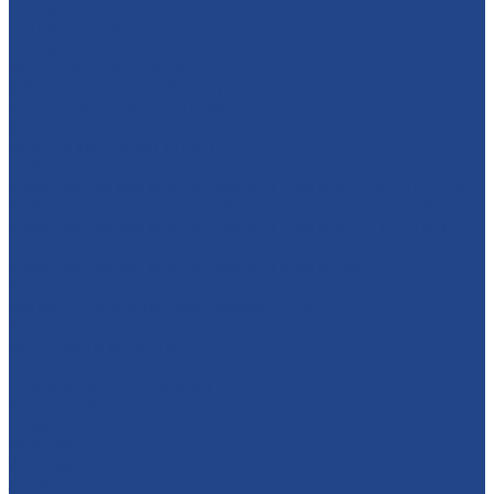
Линии сортировки бревен
Линии строжки
Линии строжки
Многопильные станки
Оборудование для брикетов
Пресс для брикетирования
Окорочные станки
Окорочный станок KRAFTER RD-600
Рубительные машины
Рубительная машина барабанного типа мод. «БОБР – 2»
Рубительная машина барабанного типа KRAFTER RS-550
Рубительная машина барабанного типа KRAFTER RS-650
Heavy
Рубительная машина барабанного типа RM-400
Участок перепакетировки пиломатериала
Линия перепакетировки пиломатериала
Металлоконструкции
Инструмент и услуги
Плазменная резка
Плазменная резка 6-8 мм
Плазменная резка 10-14 мм
1-5 мм
16-19 мм
20-25 мм
30 мм