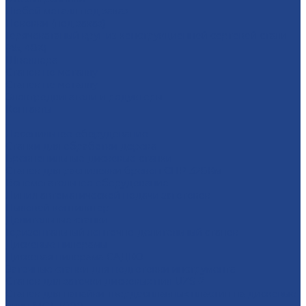
Любой металл под заказ
Поковки (под заказ)
Горячекатаный круг из конструкционной сортовой стали
(45, 40Х)
Швеллера
Станок по металлу
Станок по металлу
Электродвигатели и редукторы
Контакты
...
Лесопильное оборудование
Станки для обработки дерева
Бревнопильные дисковые станки
Станок для распиловки бревен СПР-320Км
Вспомогательное оборудование
Линия автоматической подачи заготовок
Пылевой вентилятор
Делительные станки
Горизонтальный ленточно-делительный станок
Дисковые пилорамы
Дисковая пилорама САДКО
Заточные станки для подготовки инструмента
Cтанок для заточки дисковых пил UZS-2
Cтанок для напайки твердосплавных пластин на дисковые