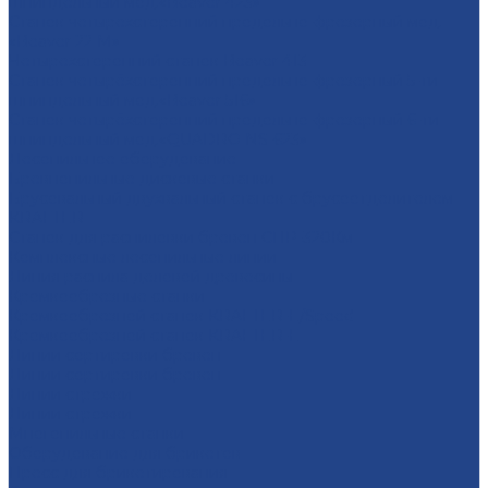
шпиндельный мод.«Beaver 423»
Станок четырехсторонний продольно-фрезерный мод.
«Beaver 22 M»
Четырехсторонний станок Beaver 413
Станок четырёхсторонний продольно-фрезерный 5-ти
шпиндельный мод.«Beaver 516»
Станок четырёхсторонний продольно-фрезерный 6-ти
шпиндельный мод.«QUADRO NS-623»
Лесопильное оборудование
Бревнопильные дисковые станки
Брусовальный двухвальный станок с брусоотделителем
KRAFTER
Станок для распиловки бревен СПР-320Км
Комплексные лесопильные линии
Линия распила деловой древесины
Кромкообрезные станки
Кромкообрезной станок KRAFTER-E/Speed
Кромкообрезной станок KRAFTER-E
Линии сортировки бревен
Линии сортировки бревен
Линии строжки
Линии строжки
Многопильные станки
Оборудование для брикетов
Пресс для брикетирования