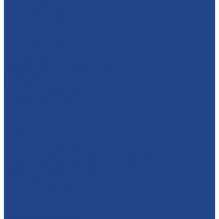
более 40 мм
Стеллитирование
Стеллитирование ленточных пил
Стеллирование дисковых пил
Стеллитирование рамных пил
Услуги для дисковых пил
Дополнительные услуги
Напайка твердосплавных пластин
Правка пил
Проковка
Услуги для рамных пил
Заточка рамных пил
Ремонт рамных и тарных пил
Стеллитирование рамных пил
Услуги для узких ленточных пил
Производство ленточных пил
Ремонт ленточных пил
Услуги по ремонту широких ленточных пил
Вальцевание широких ленточных пил
Ремонт широких ленточных пил
Деревообработка
Станки для обработки дерева
Лесопильное оборудование
Механизация лесопиления
Металлоконструкции