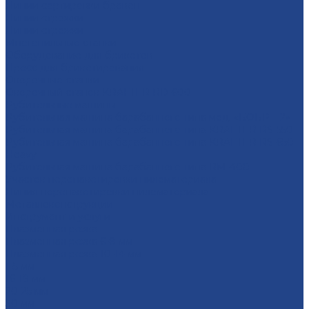
Линии сортировки бревен
Линии строжки
Линии строжки
Многопильные станки
Оборудование для брикетов
Пресс для брикетирования
Окорочные станки
Окорочный станок KRAFTER RD-600
Рубительные машины
Рубительная машина барабанного типа мод. «БОБР – 2»
Рубительная машина барабанного типа KRAFTER RS-550
Рубительная машина барабанного типа KRAFTER RS-650
Heavy
Рубительная машина барабанного типа RM-400
Участок перепакетировки пиломатериала
Линия перепакетировки пиломатериала
Металлоконструкции
Инструмент и услуги
Плазменная резка
Плазменная резка 6-8 мм
Плазменная резка 10-14 мм
1-5 мм
16-19 мм
20-25 мм
30 мм