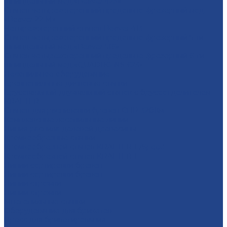
шпиндельный мод.«Beaver 423»
Станок четырехсторонний продольно-фрезерный мод.
«Beaver 22 M»
Четырехсторонний станок Beaver 413
Станок четырёхсторонний продольно-фрезерный 5-ти
шпиндельный мод.«Beaver 516»
Станок четырёхсторонний продольно-фрезерный 6-ти
шпиндельный мод.«QUADRO NS-623»
Лесопильное оборудование
Бревнопильные дисковые станки
Брусовальный двухвальный станок с брусоотделителем
KRAFTER
Станок для распиловки бревен СПР-320Км
Комплексные лесопильные линии
Линия распила деловой древесины
Кромкообрезные станки
Кромкообрезной станок KRAFTER-E/Speed
Кромкообрезной станок KRAFTER-E
Линии сортировки бревен
Линии сортировки бревен
Линии строжки
Линии строжки
Многопильные станки
Оборудование для брикетов
Пресс для брикетирования