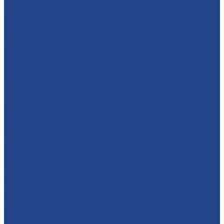
пилы МСТ-1000
Заточной станок для профильных фрез ШС-5
Станок для заточки дисковых пил ТЧТ
Станок для заточки ленточных пил OW-4
Устройство для заточки ленточных пил Мишутка
Кромкообрезные станки
СТАНОК КРОМКООБРЕЗНОЙ «ЦОД-450»
Ленточные пилорамы
Пилорама Ленточная &quot;Добрыня Никитич&quot;
Многопильные станки
Многопильный станок ДК-125
Многопильный станок ДК-160
Станки для производства оцилиндрованного бревна
Оцилиндровочный станок «СВЯТОГОР»
Станок для выборки венцовой чашки «ЧР-320У»
Станок для торцевания оцилиндрованных бревен «ТБ-1»
Станки торцовочные
Торцововочный станок ЦТ-450
Установка для торцовки пакетов досок «Пакеткап»
Четырехсторонние станки
Станок четырёхсторонний продольно-фрезерный 4-х
шпиндельный мод.«Beaver 416»
Станок четырёхсторонний продольно-фрезерный 4-х
шпиндельный мод.«Beaver 420»
Станок четырёхсторонний продольно-фрезерный 4-х