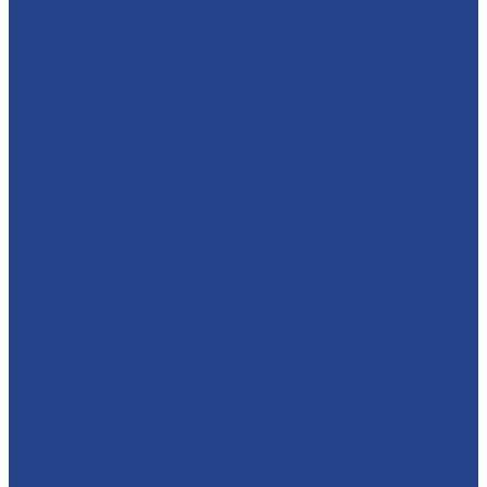
Любой металл под заказ
Поковки (под заказ)
Горячекатаный круг из конструкционной сортовой стали
(45, 40Х)
Швеллера
Станок по металлу
Станок по металлу
Электродвигатели и редукторы
Контакты
...
Лесопильное оборудование
Станки для обработки дерева
Бревнопильные дисковые станки
Станок для распиловки бревен СПР-320Км
Вспомогательное оборудование
Линия автоматической подачи заготовок
Пылевой вентилятор
Делительные станки
Горизонтальный ленточно-делительный станок
Дисковые пилорамы
Дисковая пилорама САДКО
Заточные станки для подготовки инструмента
Cтанок для заточки дисковых пил UZS-2
Cтанок для напайки твердосплавных пластин на дисковые