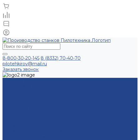
8-800-30-20-145
8 (8332) 70-40-70
pilotehkirov@mail.ru
Заказать звонок
Лесопильное оборудование
Бревнопильные дисковые станки
Брусовальный двухвальный станок с брусоотделителем
KRAFTER
Станок для распиловки бревен СПР-320Км
Комплексные лесопильные линии
Линия распила деловой древесины
Кромкообрезные станки
Кромкообрезной станок KRAFTER-E/Speed
Кромкообрезной станок KRAFTER-E
Линии сортировки бревен