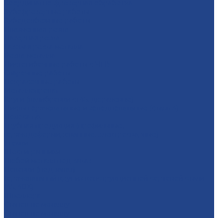
Координатно-фрезерная обработка
Зубофрезерные работы
Зубодолбежные работы
Плaзменная резкa
Лазерная резкa
Газовая резка металла
Резка металла
Листогибочные работы с ЧПУ
Сварочные работы
Покрасочные работы
Металлопрокат
Круги (калибровки ст45, дюралевые)
Листы горячекатаные и холоднокатаные (сталь 3)
Полоса г/к
Трубная продукция (профильные,
горячедеформированные, электросварные)
Уголки
Шестигранники
Любой металл под заказ
Поковки (под заказ)
Горячекатаный круг из конструкционной сортовой стали
(45, 40Х)
Швеллера
Станок по металлу
Станок по металлу