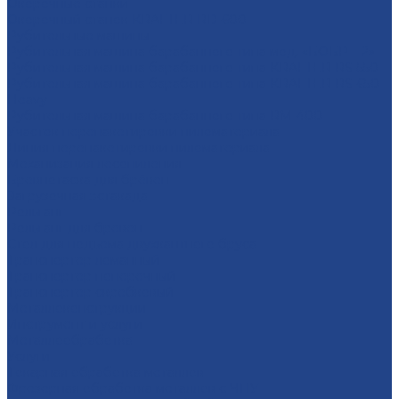
Окорочные станки
Окорочный станок KRAFTER RD-600
Рубительные машины
Рубительная машина барабанного типа мод. «БОБР – 2»
Рубительная машина барабанного типа KRAFTER RS-550
Рубительная машина барабанного типа KRAFTER RS-650
Heavy
Рубительная машина барабанного типа RM-400
Участок перепакетировки пиломатериала
Линия перепакетировки пиломатериала
Механизация лесопиления
Бревнотаска для брёвен
Загрузочная эстакада
Рольганг
Рольганг для бревен
Стол для подъема двухкантного бруса
Транспортер ломанный
Транспортер поперечный
Транспортер скребковый
Металлоконструкции
Инструмент и услуги
Металлообработка
Услуги
Тoкарная oбрaбoтка мeталлoв
Фрезерная oбработка метaллoв c ЧПУ