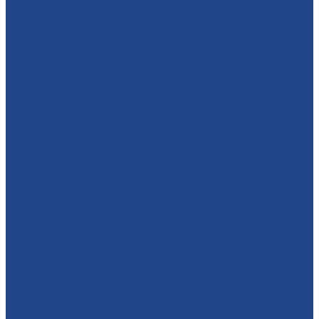
Блочные станции
Рефрижераторные осушители
Запасные части и ТО
Металлообработка
Услуги
Тoкарная oбрaбoтка мeталлoв
Фрезерная oбработка метaллoв c ЧПУ
Координатно-фрезерная обработка
Зубофрезерные работы
Зубодолбежные работы
Плaзменная резкa
Лазерная резкa
Газовая резка металла
Резка металла
Листогибочные работы с ЧПУ
Сварочные работы
Покрасочные работы
Металлопрокат
Круги (калибровки ст45, дюралевые)
Листы горячекатаные и холоднокатаные (сталь 3)
Полоса г/к
Трубная продукция (профильные,
горячедеформированные, электросварные)
Уголки
Шестигранники